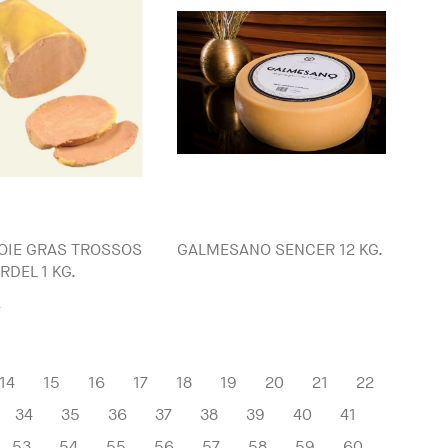
OIE GRAS TROSSOS
GALMESANO SENCER 12 KG.
RDEL 1 KG.
a
14
15
16
17
18
19
20
21
22
34
35
36
37
38
39
40
41
53
54
55
56
57
58
59
60