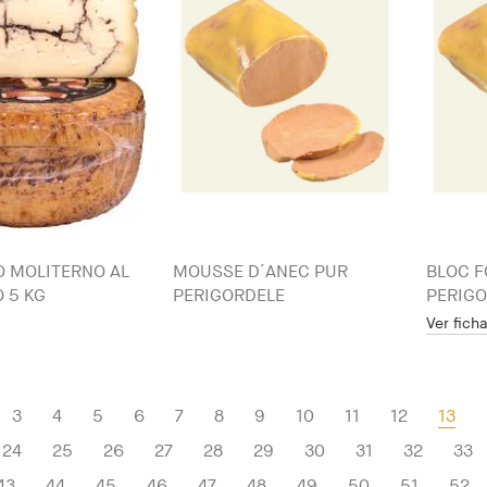
 MOLITERNO AL
MOUSSE D´ANEC PUR
BLOC F
 5 KG
PERIGORDELE
PERIGO
Ver fich
3
4
5
6
7
8
9
10
11
12
13
24
25
26
27
28
29
30
31
32
33
43
44
45
46
47
48
49
50
51
52