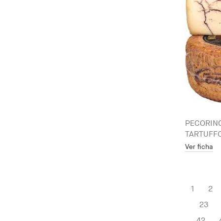
PECORINO
TARTUFFO
Ver ficha
1
2
23
42