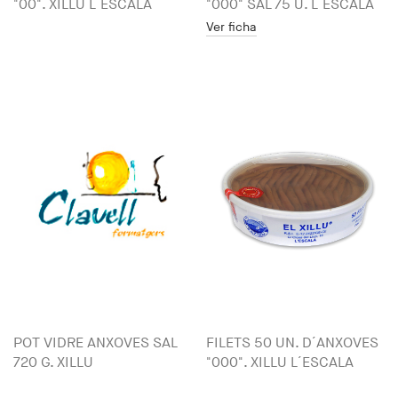
"00". XILLU L´ESCALA
"000" SAL 75 U. L´ESCALA
Ver ficha
POT VIDRE ANXOVES SAL
FILETS 50 UN. D´ANXOVES
720 G. XILLU
"000". XILLU L´ESCALA