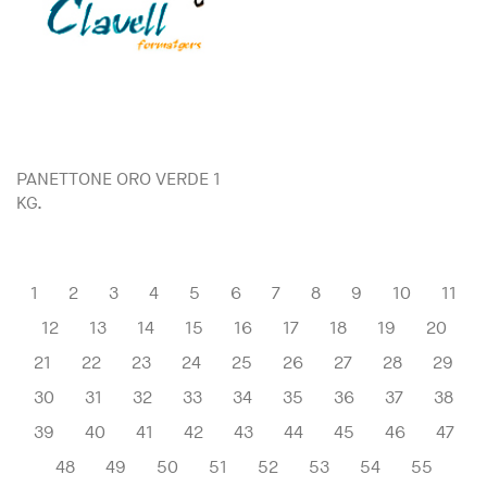
PANETTONE ORO VERDE 1
KG.
1
2
3
4
5
6
7
8
9
10
11
12
13
14
15
16
17
18
19
20
21
22
23
24
25
26
27
28
29
30
31
32
33
34
35
36
37
38
39
40
41
42
43
44
45
46
47
48
49
50
51
52
53
54
55