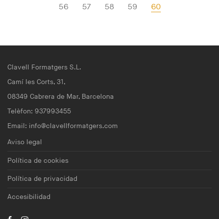
56
57
58
59
60
Clavell Formatgers S.L.
Camí les Corts, 31,
08349 Cabrera de Mar, Barcelona
Telèfon: 937993455
Email:
info@clavellformatgers.com
Aviso legal
Política de cookies
Política de privacidad
Accesibilidad