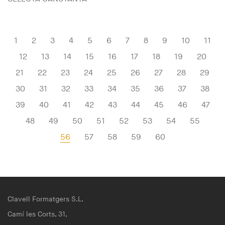
1
2
3
4
5
6
7
8
9
10
11
12
13
14
15
16
17
18
19
20
21
22
23
24
25
26
27
28
29
30
31
32
33
34
35
36
37
38
39
40
41
42
43
44
45
46
47
48
49
50
51
52
53
54
55
56
57
58
59
60
Clavell Formatgers S.L.
Camí les Corts, 31,