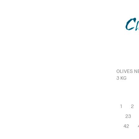
OLIVES N
3 KG
1
2
23
42