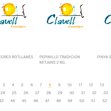
EGRES ROTLLANES
PEPINILLO TRADICION
PINYA 
MITJANS 2 KG.
3
4
5
6
7
8
9
10
11
12
13
24
25
26
27
28
29
30
31
32
33
43
44
45
46
47
48
49
50
51
52