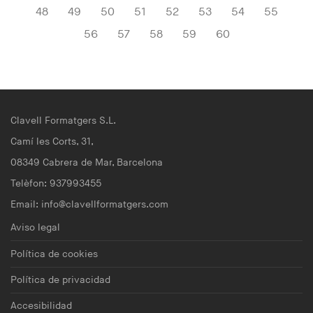
48
49
50
51
52
53
54
55
56
57
58
59
60
Clavell Formatgers S.L.
Camí les Corts, 31,
08349 Cabrera de Mar, Barcelona
Telèfon: 937993455
Email:
info@clavellformatgers.com
Aviso legal
Política de cookies
Política de privacidad
Accesibilidad