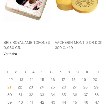
BRIE ROYAL AMB TOFONES
VACHERIN MONT D OR DOP
0,950 GR.
300 G. *10
Ver ficha
1
2
3
4
5
6
7
8
9
10
11
12
13
14
15
16
17
18
19
20
21
22
23
24
25
26
27
28
29
30
31
32
33
34
35
36
37
38
39
40
41
42
43
44
45
46
47