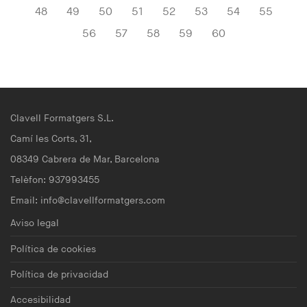
48
49
50
51
52
53
54
55
56
57
58
59
60
Clavell Formatgers S.L.
Camí les Corts, 31,
08349 Cabrera de Mar, Barcelona
Telèfon: 937993455
Email:
info@clavellformatgers.com
Aviso legal
Política de cookies
Política de privacidad
Accesibilidad