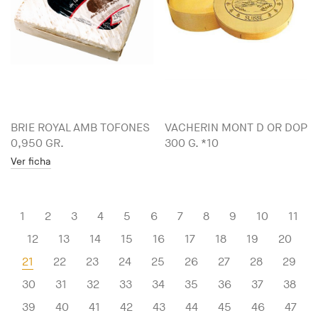
BRIE ROYAL AMB TOFONES
VACHERIN MONT D OR DOP
0,950 GR.
300 G. *10
Ver ficha
1
2
3
4
5
6
7
8
9
10
11
12
13
14
15
16
17
18
19
20
21
22
23
24
25
26
27
28
29
30
31
32
33
34
35
36
37
38
39
40
41
42
43
44
45
46
47