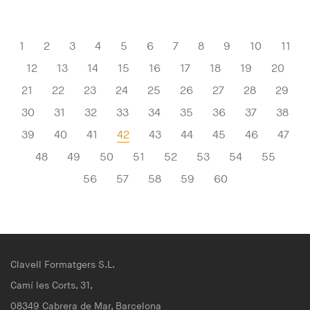
1
2
3
4
5
6
7
8
9
10
11
12
13
14
15
16
17
18
19
20
21
22
23
24
25
26
27
28
29
30
31
32
33
34
35
36
37
38
39
40
41
42
43
44
45
46
47
48
49
50
51
52
53
54
55
56
57
58
59
60
Clavell Formatgers S.L.
Camí les Corts, 31,
08349 Cabrera de Mar, Barcelona