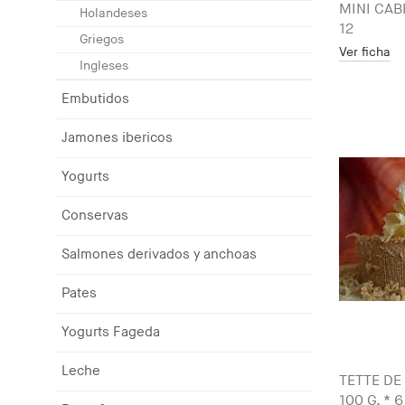
MINI CAB
Holandeses
12
Griegos
Ver ficha
Ingleses
Embutidos
Jamones ibericos
Yogurts
Conservas
Salmones derivados y anchoas
Pates
Yogurts Fageda
Leche
TETTE DE
100 G. * 6