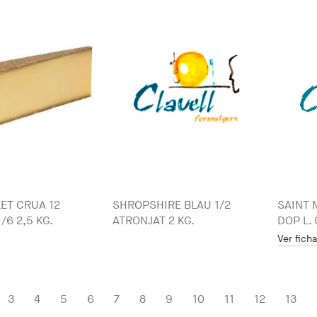
ET CRUA 12
SHROPSHIRE BLAU 1/2
SAINT 
/6 2,5 KG.
ATRONJAT 2 KG.
DOP L.
Ver fich
3
4
5
6
7
8
9
10
11
12
13