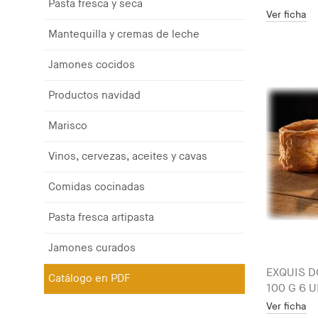
Pasta fresca y seca
Ver ficha
Mantequilla y cremas de leche
Jamones cocidos
Productos navidad
Marisco
Vinos, cervezas, aceites y cavas
Comidas cocinadas
Pasta fresca artipasta
Jamones curados
EXQUIS D
Catálogo en PDF
100 G 6 U
Ver ficha