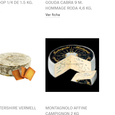
OP 1/4 DE 1.5 KG.
GOUDA CABRA 9 M.
HOMMAGE RODA 4,6 KG.
a
Ver ficha
TERSHIRE VERMELL
MONTAGNOLO AFFINE
CAMPIGNON 2 KG