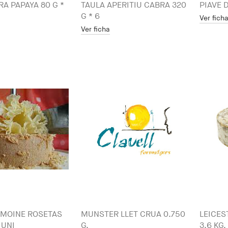
RA PAPAYA 80 G *
TAULA APERITIU CABRA 320
PIAVE D
G * 6
Ver fich
Ver ficha
 MOINE ROSETAS
MUNSTER LLET CRUA 0.750
LEICES
 UNI
G.
3.6 KG.