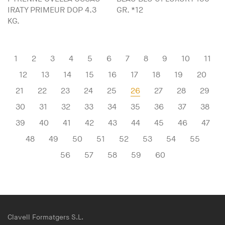
IRATY PRIMEUR DOP 4.3
GR. *12
KG.
1
2
3
4
5
6
7
8
9
10
11
12
13
14
15
16
17
18
19
20
21
22
23
24
25
26
27
28
29
30
31
32
33
34
35
36
37
38
39
40
41
42
43
44
45
46
47
48
49
50
51
52
53
54
55
56
57
58
59
60
Clavell Formatgers S.L.