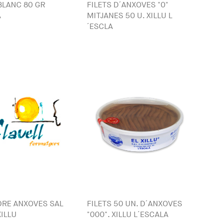
BLANC 80 GR
FILETS D´ANXOVES "0"
A
MITJANES 50 U. XILLU L
´ESCLA
DRE ANXOVES SAL
FILETS 50 UN. D´ANXOVES
XILLU
"000". XILLU L´ESCALA