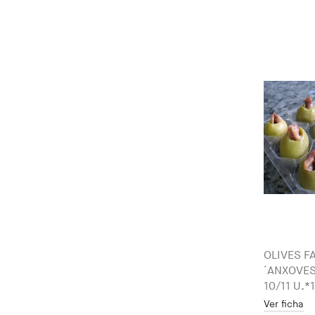
OLIVES F
´ANXOVES
10/11 U.*
Ver ficha