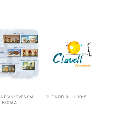
A D´ANXOVES SAL
GILDA DEL XILLU 10*5
 L´ESCALA
a