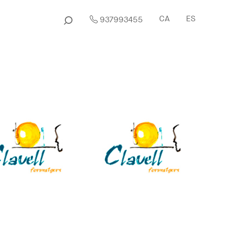
CA
ES
937993455