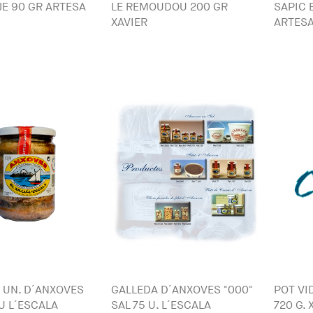
JE 90 GR ARTESA
LE REMOUDOU 200 GR
SAPIC 
XAVIER
ARTES
5 UN. D´ANXOVES
GALLEDA D´ANXOVES "000"
POT VI
LU L´ESCALA
SAL 75 U. L´ESCALA
720 G. 