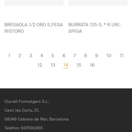
BRESAOLA 1/2 ORO S.FESA
BURRATA 125 G. * 6 UNI.
RISTORO
SPIGA
1
2
3
4
5
6
7
8
9
10
11
12
13
14
15
16
Clavell Formatgers S.L.
Camí les Corts, 31,
08349 Cabrera de Mar, Barcelona
Telèfon: 937993455