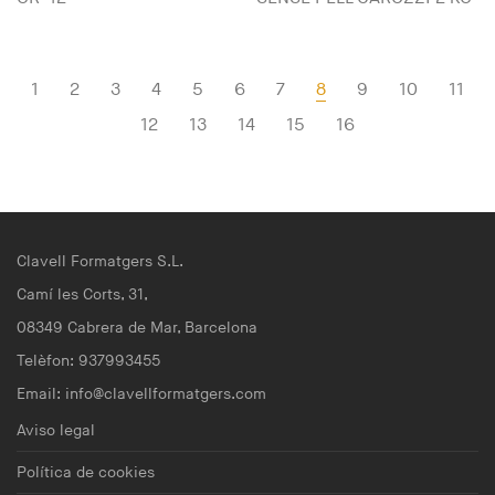
1
2
3
4
5
6
7
8
9
10
11
12
13
14
15
16
Clavell Formatgers S.L.
Camí les Corts, 31,
08349 Cabrera de Mar, Barcelona
Telèfon: 937993455
Email:
info@clavellformatgers.com
Aviso legal
Política de cookies