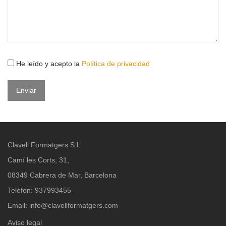
He leído y acepto la
Política de privacidad
Clavell Formatgers S.L.
Camí les Corts, 31,
08349 Cabrera de Mar, Barcelona
Telèfon: 937993455
Email:
info@clavellformatgers.com
Aviso legal