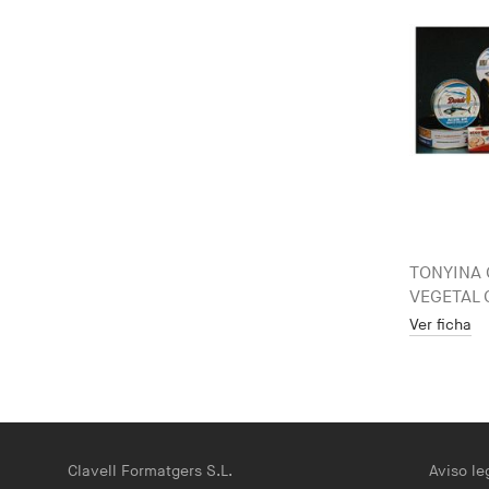
TONYINA 
VEGETAL 
Ver ficha
Clavell Formatgers S.L.
Aviso le