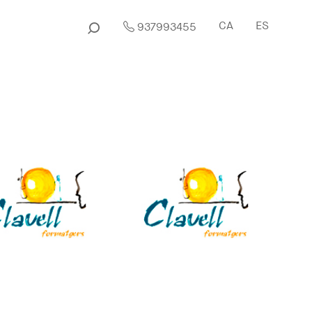
CA
ES
937993455