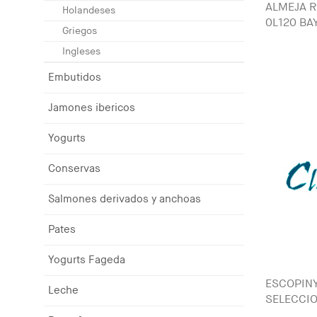
ALMEJA 
Holandeses
0L120 BA
Griegos
Ingleses
Embutidos
Jamones ibericos
Yogurts
Conservas
Salmones derivados y anchoas
Pates
Yogurts Fageda
ESCOPINY
Leche
SELECCI