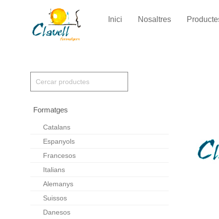
Inici
Nosaltres
Producte
Formatges
Catalans
Espanyols
Francesos
Italians
Alemanys
Suissos
Danesos