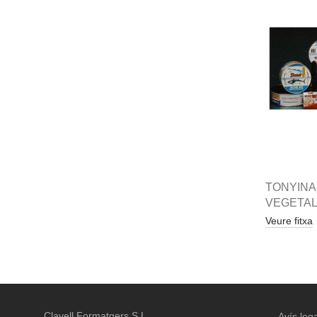
TONYINA
VEGETAL
Veure fitxa
Clavell Formatgers S.L.
Avís lega