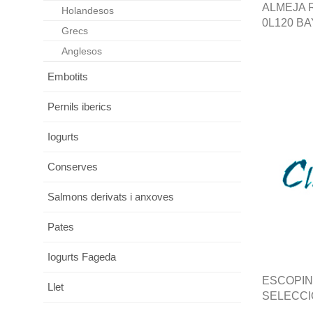
ALMEJA 
Holandesos
0L120 B
Grecs
Anglesos
Embotits
Pernils iberics
Iogurts
Conserves
Salmons derivats i anxoves
Pates
Iogurts Fageda
ESCOPIN
Llet
SELECCI