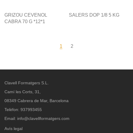
GRIZOU CEVENOL
SALERS DOP 1/8 5 KG
CABRA 70 G *12*1
1
2
Clavell Formatgers S.L.
Camí les Corts, 31,
08349 Cabrera de Mar, Barcelona
Telèfon: 937993455
Email:
info@clavellformatgers.com
Avís legal