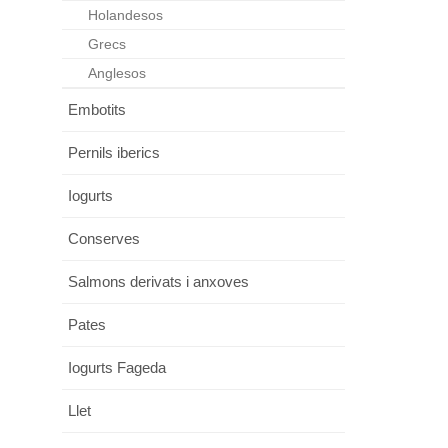
Holandesos
Grecs
Anglesos
Embotits
Pernils iberics
Iogurts
Conserves
Salmons derivats i anxoves
Pates
Iogurts Fageda
Llet