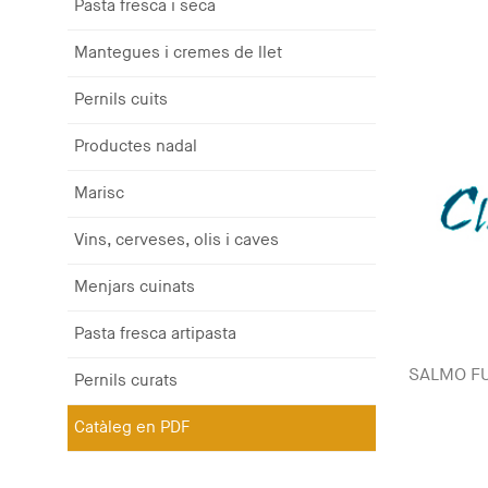
Pasta fresca i seca
Mantegues i cremes de llet
Pernils cuits
Productes nadal
Marisc
Vins, cerveses, olis i caves
Menjars cuinats
Pasta fresca artipasta
SALMO FU
Pernils curats
Catàleg en PDF