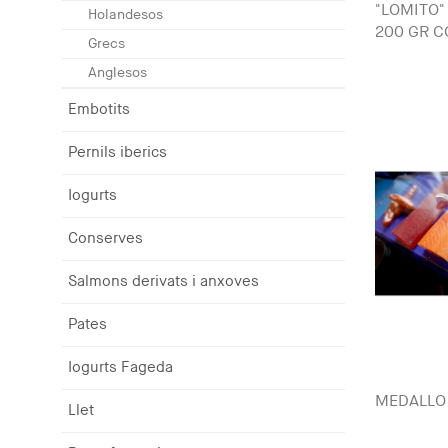
"LOMITO"
Holandesos
200 GR C
Grecs
Anglesos
Embotits
Pernils iberics
Iogurts
Conserves
Salmons derivats i anxoves
Pates
Iogurts Fageda
MEDALLO
Llet