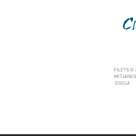
FILETS D
MITJANES 
´ESCLA