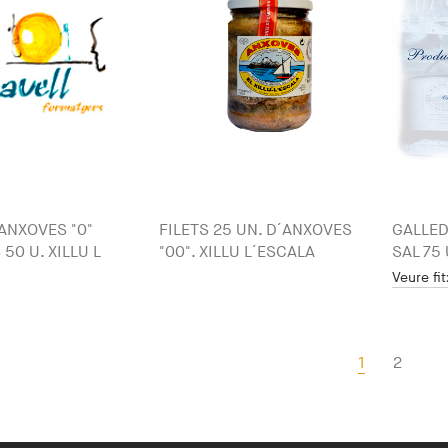
´ANXOVES "0"
FILETS 25 UN. D´ANXOVES
GALLED
50 U. XILLU L
"00". XILLU L´ESCALA
SAL 75 
Veure fi
1
2