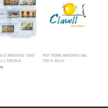
A D´ANXOVES "000"
POT VIDRE ANXOVES SAL
U. L´ESCALA
720 G. XILLU
txa