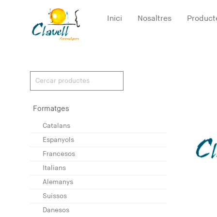
Inici
Nosaltres
Product
Formatges
Catalans
Espanyols
Francesos
Italians
Alemanys
Suissos
Danesos