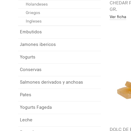
CHEDAR P
Holandeses
GR.
Griegos
Ver ficha
Ingleses
Embutidos
Jamones ibericos
Yogurts
Conservas
Salmones derivados y anchoas
Pates
Yogurts Fageda
Leche
DOLÇ DE 