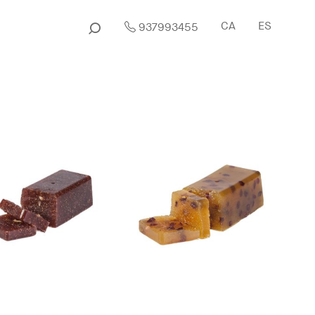
CA
ES
937993455