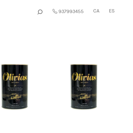
CA
ES
937993455