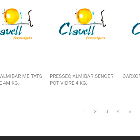
ALMIBAR MEITATS
PRESSEC ALMIBAR SENCER
CARXOF
E 4M KG.
POT VIDRE 4 KG.
1
2
3
4
5