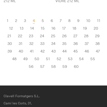
212 ML
VIDRE 212 ML
1
2
3
4
5
6
7
8
9
10
11
12
13
14
15
16
17
18
19
20
21
22
23
24
25
26
27
28
29
30
31
32
33
34
35
36
37
38
39
40
41
42
43
44
45
46
47
48
49
50
51
52
53
54
55
56
57
58
59
60
Clavell Formatgers S.L.
Camí les Corts, 31,