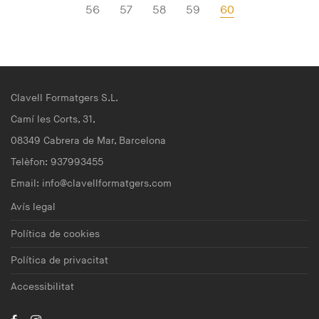
56
57
58
59
60
Clavell Formatgers S.L.
Camí les Corts, 31,
08349 Cabrera de Mar, Barcelona
Telèfon: 937993455
Email:
info@clavellformatgers.com
Avís legal
Política de cookies
Política de privacitat
Accessibilitat