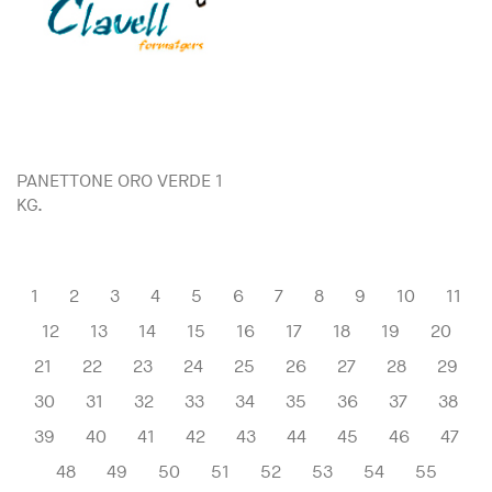
PANETTONE ORO VERDE 1
KG.
1
2
3
4
5
6
7
8
9
10
11
12
13
14
15
16
17
18
19
20
21
22
23
24
25
26
27
28
29
30
31
32
33
34
35
36
37
38
39
40
41
42
43
44
45
46
47
48
49
50
51
52
53
54
55