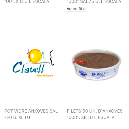
"00". XILLU L´ESCALA
"000" SAL 75 U. L´ESCALA
Veure fitxa
POT VIDRE ANXOVES SAL
FILETS 50 UN. D´ANXOVES
720 G. XILLU
"000". XILLU L´ESCALA